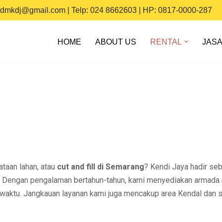
dmkdj@gmail.com
| Telp: 024 8662603 | HP: 0817-0000-287
HOME
ABOUT US
RENTAL
JAS
taan lahan, atau
cut and fill di Semarang
? Kendi Jaya hadir se
 Dengan pengalaman bertahun-tahun, kami menyediakan armada 
at waktu. Jangkauan layanan kami juga mencakup area Kendal dan s