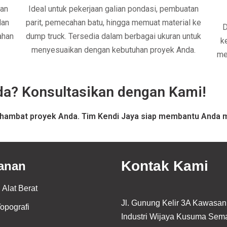
aan
Ideal untuk pekerjaan galian pondasi, pembuatan
dan
parit, pemecahan batu, hingga memuat material ke
D
ahan
dump truck. Tersedia dalam berbagai ukuran untuk
ke
menyesuaikan dengan kebutuhan proyek Anda.
me
da? Konsultasikan dengan Kami!
hambat proyek Anda. Tim Kendi Jaya siap membantu Anda me
Kontak Kami
anan
 Alat Berat
Jl. Gunung Kelir 3A Kawasan
opografi
Industri Wijaya Kusuma Sem