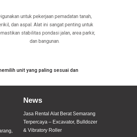
igunakan untuk pekerjaan pemadatan tanah,
rikil, dan aspal. Alat ini sangat penting untuk
mastikan stabilitas pondasi jalan, area parkir,
dan bangunan.
milih unit yang paling sesuai dan
News
Jasa Rental Alat Berat Semarang
Terpercaya – Excavator, Bulldozer
& Vibratory Roller
arang,