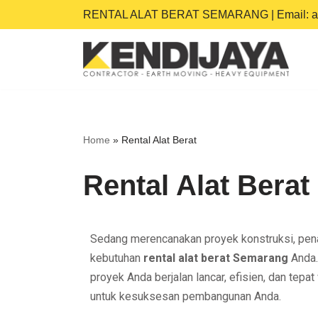
RENTAL ALAT BERAT SEMARANG | Email:
a
Skip
to
content
Home
»
Rental Alat Berat
Rental Alat Berat
Sedang merencanakan proyek konstruksi, pena
kebutuhan
rental alat berat Semarang
Anda.
proyek Anda berjalan lancar, efisien, dan tep
untuk kesuksesan pembangunan Anda.